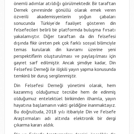
önemli adımlar atıldığı görülmektedir. Bir taraftan
Dernek çevresinde gönüllü olarak emek veren
özverili akademisyenlerin yoğun çabaları
sonucunda Türkiye’de faaliyet gösteren din
felsefecileri belirli bir platformda buluşma fırsatı
yakalamıştır. Diğer taraftan da din felsefesi
dışında fikir üreten pek çok farklı sosyal bilimciyle
temas kurularak din kavramı üzerine yeni
perspektiflerin oluşturulması ve paylaşılması için
gayret sarf edilmiştir. Ancak şimdiye kadar, Din
Felsefesi Derneği ile ilişkili yayın yapma konusunda
temkinli bir duruş sergilenmiştir.
Din Felsefesi Derneği yönetimi olarak, hem
kazanmış olduğumuz tecrübe hem de edinmiş
olduğumuz entelektüel birikimden ilhamla, yayın
hayatına başlamanın vakti geldiğine inanmaktayız.
Bu doğrultuda, 2018 yılı itibariyle
Din ve Felsefe
Araştırmaları
adı altında elektronik bir dergi
çıkarma kararı aldık.