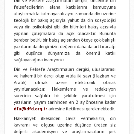
Din ve Felsefe Araştırmaları
dergisi, öncelikle din
felsefecilerinin alana katkılarını kamuoyuna
ulaştırmakla kalmayacak aynı zamanda din üzerine
teolojik bir bakış açısıyla yahut da din sosyolojisi
veya din psikolojisi gibi din bilimleri bakış açısıyla
yapılan çalışmalara da açık olacaktır. Bununla
beraber, belirli bir bakış açısından öteye çok-bakışlı
yazıların da dergimizin değerini daha da arttıracağı
gibi düşünce dünyamıza da önemli katkı
sağlayacağına inanıyoruz.
Din ve Felsefe Araştırmaları
dergisi, uluslararası
ve hakemli bir dergi olup yılda iki sayı (Haziran ve
Aralık) olmak üzere elektronik olarak
yayınlanacaktır. Hakemleme ve redaksiyon
sürecinin sağlıklı bir şekilde yürütülmesi için
yazıların, yayım tarihinden en 2 ay öncesine kadar
dfa@dfd.org.tr
adresine iletilmesi gerekmektedir.
Hakkaniyet ilkesinden taviz vermeksizin, din
kavramı ve olgusu üzerine düşünce üreten siz
değerli akademisyen ve araştırmacıların pek